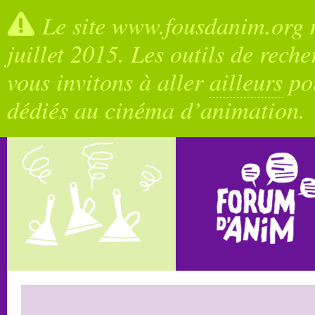
Le site www.fousdanim.org n
juillet 2015. Les outils de rech
vous invitons à aller
ailleurs
pou
dédiés au cinéma d’animation.