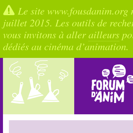
Le site www.fousdanim.org n
juillet 2015. Les outils de rech
vous invitons à aller
ailleurs
pou
dédiés au cinéma d’animation.