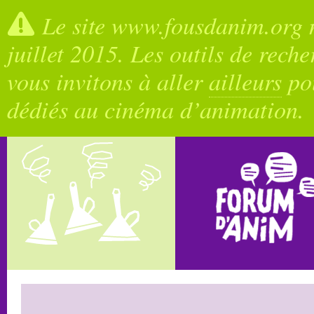
Le site www.fousdanim.org n
juillet 2015. Les outils de rech
vous invitons à aller
ailleurs
pou
dédiés au cinéma d’animation.