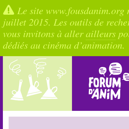
Le site www.fousdanim.org n
juillet 2015. Les outils de rech
vous invitons à aller
ailleurs
pou
dédiés au cinéma d’animation.