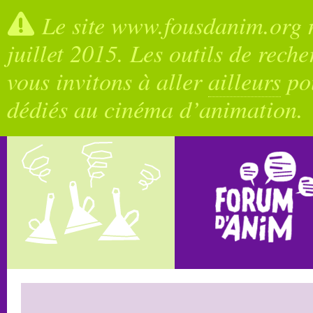
Le site www.fousdanim.org n
juillet 2015. Les outils de rech
vous invitons à aller
ailleurs
pou
dédiés au cinéma d’animation.