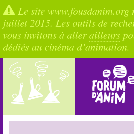
Le site www.fousdanim.org n
juillet 2015. Les outils de rech
vous invitons à aller
ailleurs
pou
dédiés au cinéma d’animation.