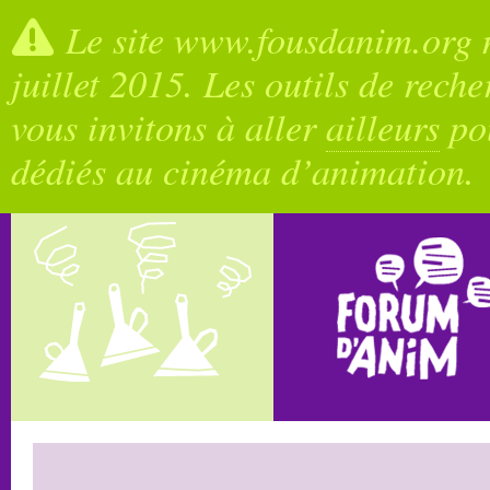
Le site www.fousdanim.org n
juillet 2015. Les outils de rech
vous invitons à aller
ailleurs
pou
dédiés au cinéma d’animation.