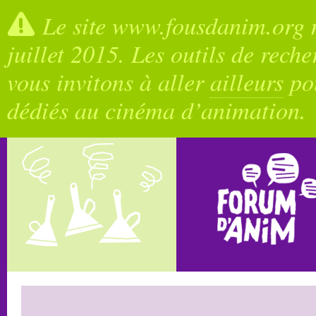
Le site www.fousdanim.org n
juillet 2015. Les outils de rech
vous invitons à aller
ailleurs
pou
dédiés au cinéma d’animation.