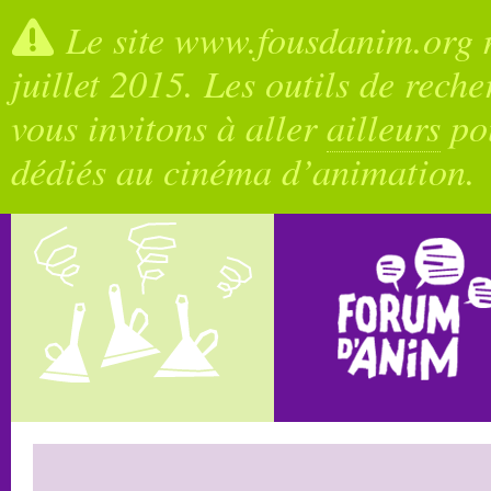
Le site www.fousdanim.org n
juillet 2015. Les outils de rech
vous invitons à aller
ailleurs
pou
dédiés au cinéma d’animation.