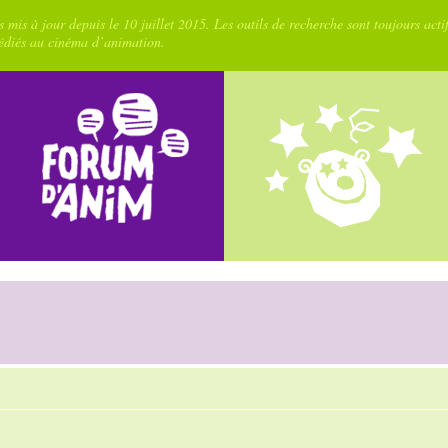
 mis à jour depuis le 10 juillet 2015. Les outils de recherche sont toujours acti
dédiés au cinéma d’animation.