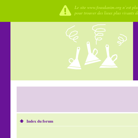
Le site www.fousdanim.org n’est plus
pour trouver des lieux plus vivants 
Index du forum