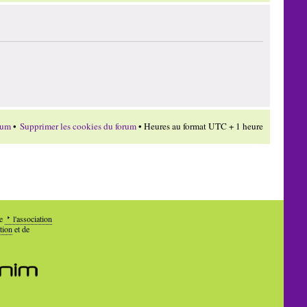
rum
•
Supprimer les cookies du forum
• Heures au format UTC + 1 heure
de
l'association
tion
et de