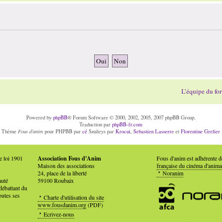
L’équipe du fo
Powered by
phpBB
® Forum Software © 2000, 2002, 2005, 2007 phpBB Group.
Traduction par
phpBB-fr.com
Fous d'anim
Thème
pour PHPBB par
cé
Smileys par
Krocui
,
Sebastien Lasserre
et
Florentine Grelier
e loi 1901
Association Fous d'Anim
Fous d'anim est adhérente 
Maison des associations
française du cinéma d'anima
24, place de la liberté
Noranim
auté
59100 Roubaix
débattant du
outes ses
Charte d'utilisation du site
www.fousdanim.org
(PDF)
Ecrivez-nous