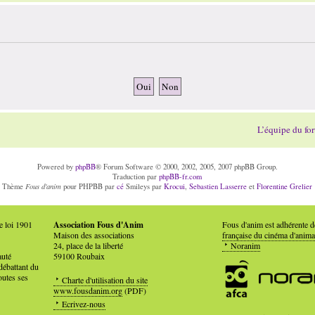
L’équipe du fo
Powered by
phpBB
® Forum Software © 2000, 2002, 2005, 2007 phpBB Group.
Traduction par
phpBB-fr.com
Fous d'anim
Thème
pour PHPBB par
cé
Smileys par
Krocui
,
Sebastien Lasserre
et
Florentine Grelier
e loi 1901
Association Fous d'Anim
Fous d'anim est adhérente 
Maison des associations
française du cinéma d'anima
24, place de la liberté
Noranim
auté
59100 Roubaix
débattant du
outes ses
Charte d'utilisation du site
www.fousdanim.org
(PDF)
Ecrivez-nous