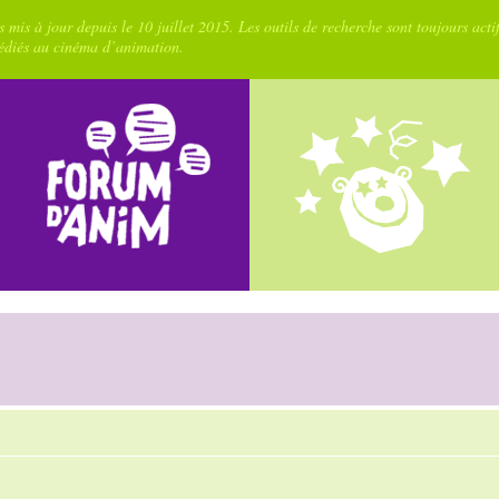
 mis à jour depuis le 10 juillet 2015. Les outils de recherche sont toujours acti
dédiés au cinéma d’animation.