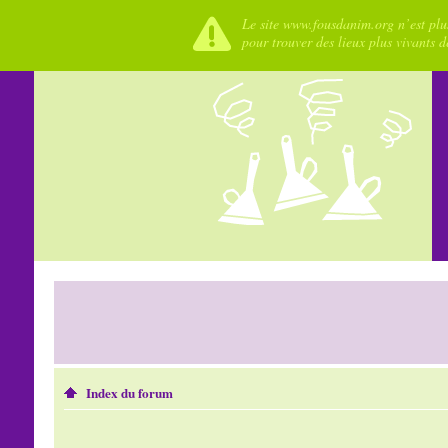
Le site www.fousdanim.org n’est plus
pour trouver des lieux plus vivants 
Index du forum