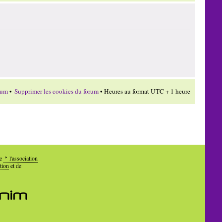
rum
•
Supprimer les cookies du forum
• Heures au format UTC + 1 heure
de
l'association
tion
et de