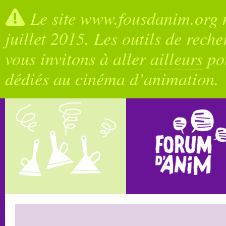
Le site www.fousdanim.org n
juillet 2015. Les outils de rech
vous invitons à aller
ailleurs
pou
dédiés au cinéma d’animation.