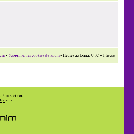
rum
•
Supprimer les cookies du forum
• Heures au format UTC + 1 heure
de
l'association
tion
et de