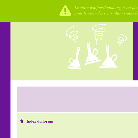
Le site www.fousdanim.org n’est plus
pour trouver des lieux plus vivants 
Index du forum