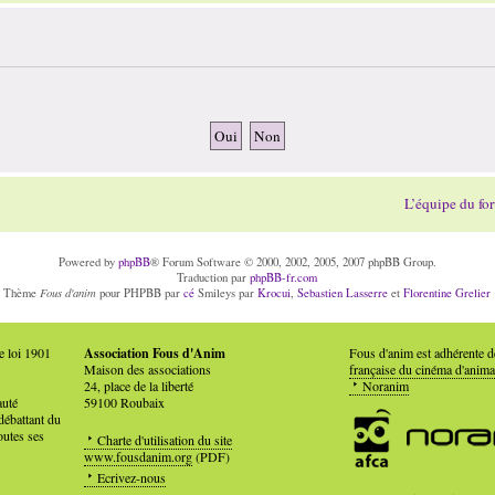
L’équipe du fo
Powered by
phpBB
® Forum Software © 2000, 2002, 2005, 2007 phpBB Group.
Traduction par
phpBB-fr.com
Fous d'anim
Thème
pour PHPBB par
cé
Smileys par
Krocui
,
Sebastien Lasserre
et
Florentine Grelier
e loi 1901
Association Fous d'Anim
Fous d'anim est adhérente 
Maison des associations
française du cinéma d'anima
24, place de la liberté
Noranim
auté
59100 Roubaix
débattant du
outes ses
Charte d'utilisation du site
www.fousdanim.org
(PDF)
Ecrivez-nous