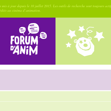
 mis à jour depuis le 10 juillet 2015. Les outils de recherche sont toujours acti
dédiés au cinéma d’animation.