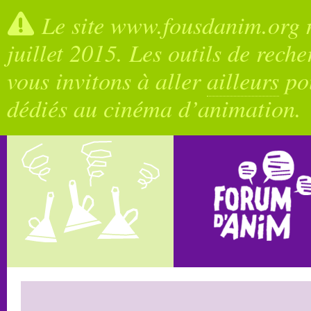
Le site www.fousdanim.org n
juillet 2015. Les outils de rech
vous invitons à aller
ailleurs
pou
dédiés au cinéma d’animation.