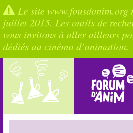
Le site www.fousdanim.org n
juillet 2015. Les outils de rech
vous invitons à aller
ailleurs
pou
dédiés au cinéma d’animation.