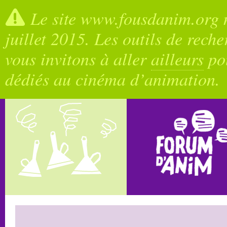
Le site www.fousdanim.org n
juillet 2015. Les outils de rech
vous invitons à aller
ailleurs
pou
dédiés au cinéma d’animation.