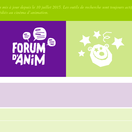
 mis à jour depuis le 10 juillet 2015. Les outils de recherche sont toujours acti
dédiés au cinéma d’animation.