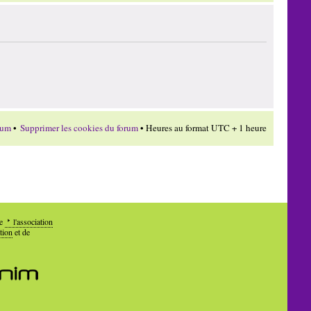
rum
•
Supprimer les cookies du forum
• Heures au format UTC + 1 heure
de
l'association
tion
et de