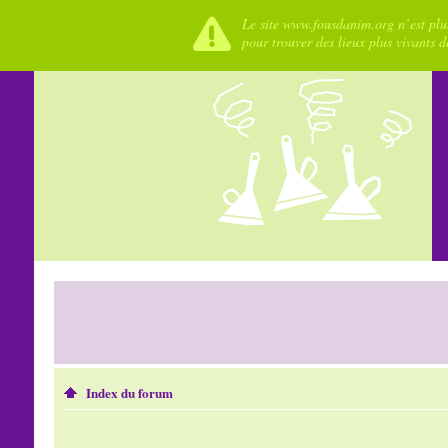
Le site www.fousdanim.org n’est plus
pour trouver des lieux plus vivants 
Index du forum