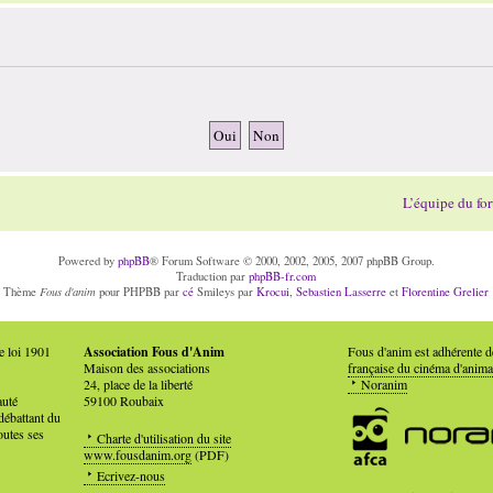
L’équipe du fo
Powered by
phpBB
® Forum Software © 2000, 2002, 2005, 2007 phpBB Group.
Traduction par
phpBB-fr.com
Fous d'anim
Thème
pour PHPBB par
cé
Smileys par
Krocui
,
Sebastien Lasserre
et
Florentine Grelier
e loi 1901
Association Fous d'Anim
Fous d'anim est adhérente 
Maison des associations
française du cinéma d'anima
24, place de la liberté
Noranim
auté
59100 Roubaix
débattant du
outes ses
Charte d'utilisation du site
www.fousdanim.org
(PDF)
Ecrivez-nous