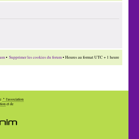
rum
•
Supprimer les cookies du forum
• Heures au format UTC + 1 heure
de
l'association
tion
et de