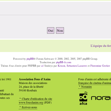
L’équipe du fo
Powered by
phpBB
® Forum Software © 2000, 2002, 2005, 2007 phpBB Group.
Traduction par
phpBB-fr.com
Fous d'anim
Thème
pour PHPBB par
cé
Smileys par
Krocui
,
Sebastien Lasserre
et
Florentine Grelier
e loi 1901
Association Fous d'Anim
Fous d'anim est adhérente 
Maison des associations
française du cinéma d'anima
24, place de la liberté
Noranim
auté
59100 Roubaix
débattant du
outes ses
Charte d'utilisation du site
www.fousdanim.org
(PDF)
Ecrivez-nous