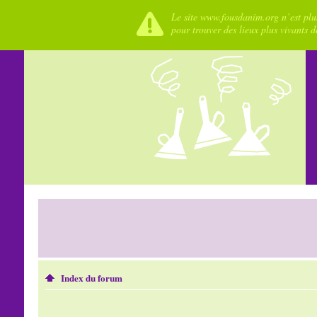
Le site www.fousdanim.org n’est plus
pour trouver des lieux plus vivants 
Index du forum