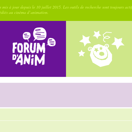
 mis à jour depuis le 10 juillet 2015. Les outils de recherche sont toujours acti
dédiés au cinéma d’animation.