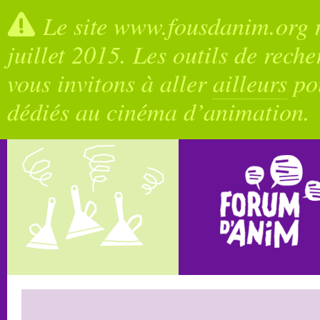
Le site www.fousdanim.org n
juillet 2015. Les outils de rech
vous invitons à aller
ailleurs
pou
dédiés au cinéma d’animation.