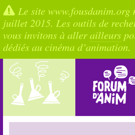
Le site www.fousdanim.org n
juillet 2015. Les outils de rech
vous invitons à aller
ailleurs
pou
dédiés au cinéma d’animation.