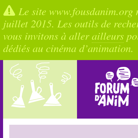
Le site www.fousdanim.org n
juillet 2015. Les outils de rech
vous invitons à aller
ailleurs
pou
dédiés au cinéma d’animation.