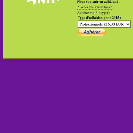
Nous soutenir en adhérant
:
Allez vous faire fous !
Adhérez via
Paypal
:
Type d'adhésion pour 2015 :