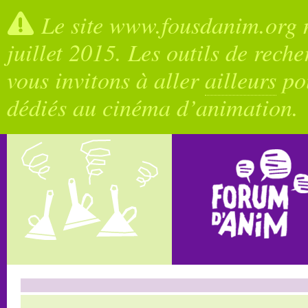
Le site www.fousdanim.org n
juillet 2015. Les outils de rech
vous invitons à aller
ailleurs
pou
dédiés au cinéma d’animation.