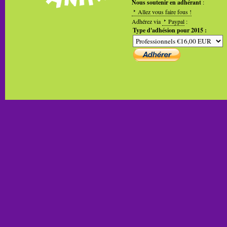
Nous soutenir en adhérant
:
Allez vous faire fous !
Adhérez via
Paypal
:
Type d'adhésion pour 2015 :