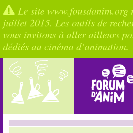
Le site www.fousdanim.org n
juillet 2015. Les outils de rech
vous invitons à aller
ailleurs
pou
dédiés au cinéma d’animation.