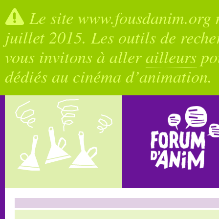
Le site www.fousdanim.org n
juillet 2015. Les outils de rech
vous invitons à aller
ailleurs
pou
dédiés au cinéma d’animation.