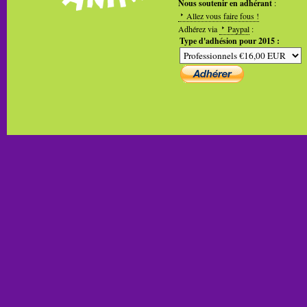
Nous soutenir en adhérant
:
Allez vous faire fous !
Adhérez via
Paypal
:
Type d'adhésion pour 2015 :