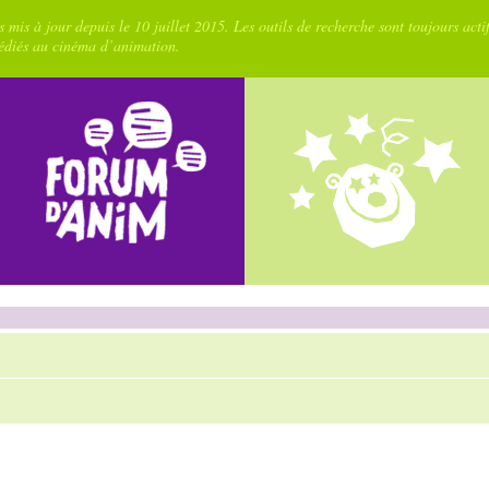
 mis à jour depuis le 10 juillet 2015. Les outils de recherche sont toujours acti
dédiés au cinéma d’animation.