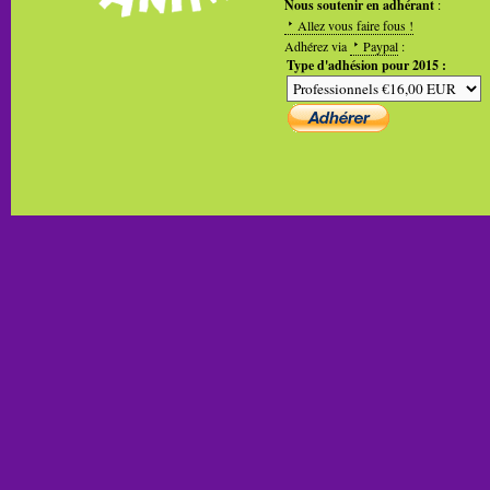
Nous soutenir en adhérant
:
Allez vous faire fous !
Adhérez via
Paypal
:
Type d'adhésion pour 2015 :