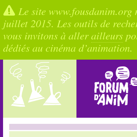
Le site www.fousdanim.org n
juillet 2015. Les outils de rech
vous invitons à aller
ailleurs
pou
dédiés au cinéma d’animation.