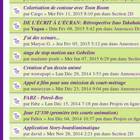
Colorisation de contour avec Toon Boom
par
Cargo
» Mer Fév 11, 2015 8:10 pm dans
Section 2D
DE L'ÉCRIT À L'ÉCRAN: Rétrospective Isao Takahat
Yagan
par
» Dim Fév 08, 2015 5:42 pm dans
Annonces Di
J'ai des scénars...
par
Maryse G.
» Jeu Fév 05, 2015 5:12 pm dans
Annonces 
stage de stop motion aux Gobelins
par
madame poule
» Mer Jan 07, 2015 6:29 pm dans
Secti
Création d'un dessin animé
par
wawapapi
» Lun Déc 29, 2014 3:53 pm dans
Annonces
Appel à film pour une émission de court-métrage
par
musecyan
» Mar Déc 23, 2014 9:04 pm dans
Annonces
FABZ - Petrol-Boy
par
Fabz
» Lun Déc 15, 2014 7:18 pm dans
Projets en ligne
Jour 12'330 (première très courte animation)
par
Fallox
» Jeu Déc 04, 2014 10:37 pm dans
Projets en lig
Application Story-board/animatique
par
david
» Mer Nov 26, 2014 2:21 pm dans
Section 2D