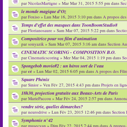
par
NicolasMartigne
» Mar Mar 31, 2015 5:55 pm dans
Sec
le monde magique d'Oz
par
Foxiso
» Lun Mar 16, 2015 3:10 pm dans
A propos des
Temps d'effet des masques dans ToonBoomStudio8
par
Florianosaure
» Sam Mar 07, 2015 5:22 pm dans
Secti
Compositrice pour vos film d'animation
par
sonyazik
» Sam Mar 07, 2015 3:16 am dans
Section Au
CINEMATIC SCORING - COMPOSITION B.O.
par
Cinematicscoring
» Mer Mar 04, 2015 1:19 pm dans
Se
Spongebob movie#2 : un héros sort de l'eau
cé
par
» Lun Mar 02, 2015 6:05 pm dans
A propos des Fil
Square Phénix
par
Sinior
» Ven Fév 27, 2015 4:43 pm dans
Projets en lign
18h30, projection gratuite aux Beaux-Arts de Paris
par
MariePaccou
» Mar Fév 24, 2015 2:57 pm dans
Annonc
vendre série, quelles démarches?
par
neurodrive
» Lun Fév 23, 2015 12:46 pm dans
Section 
Symphonie n°42
par
musecyan
» Dim Fév 22, 2015 7:44 pm dans
A propos 