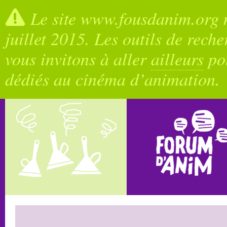
Le site www.fousdanim.org n
juillet 2015. Les outils de rech
vous invitons à aller
ailleurs
pou
dédiés au cinéma d’animation.