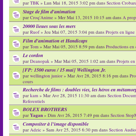
par
TBK
» Lun Mai 18, 2015 3:02 pm dans
Section Crobar
Stage de film d'animation
par
Croq'Anime
» Mer Mai 13, 2015 10:15 am dans
A prop
20000 lieues sous les mers
par
Ruof
» Jeu Mai 07, 2015 3:04 pm dans
Projets en ligne
Film d'animation et Handicaps
par
Tom
» Mar Mai 05, 2015 8:59 pm dans
Productions en 
Le cordon
par
Deanopak
» Mar Mai 05, 2015 1:02 am dans
Projets en
[FP: 1500 euros / 15 mai] Wellington Jr.
par
wellington junior
» Mar Avr 28, 2015 8:16 pm dans
Pro
cours
Recherche de films : doubles vies, les héros en métamo
par
kam
» Mar Avr 28, 2015 11:30 am dans
Section Docum
Referentiels
BOLEX BROTHERS
Yagan
par
» Dim Avr 26, 2015 7:49 pm dans
Section Stop
Compositer à l'image disponible
par
Adzic
» Sam Avr 25, 2015 6:30 pm dans
Section Audio