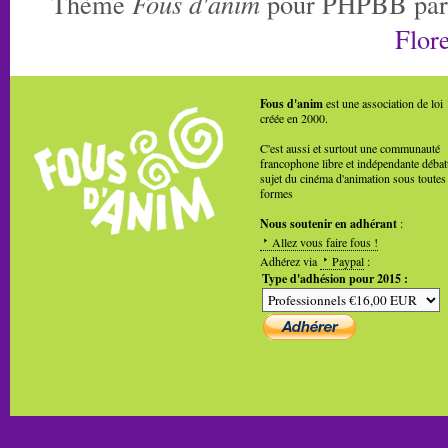
Thème
Fous d'anim
pour PHPBB pa
Flore
Fous d'anim
est une association de loi
créée en 2000.
C'est aussi et surtout une communauté
francophone libre et indépendante débat
sujet du cinéma d'animation sous toutes
formes
Nous soutenir en adhérant
:
Allez vous faire fous !
Adhérez via
Paypal
:
Type d'adhésion pour 2015 :