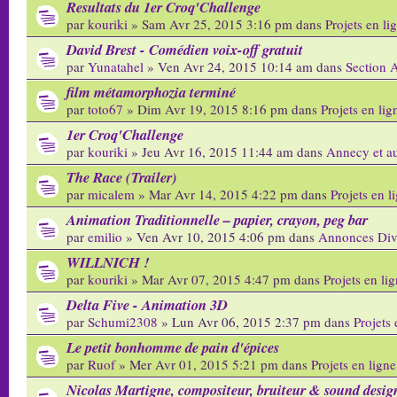
Resultats du 1er Croq'Challenge
par
kouriki
» Sam Avr 25, 2015 3:16 pm dans
Projets en li
David Brest - Comédien voix-off gratuit
par
Yunatahel
» Ven Avr 24, 2015 10:14 am dans
Section 
film métamorphozia terminé
par
toto67
» Dim Avr 19, 2015 8:16 pm dans
Projets en lig
1er Croq'Challenge
par
kouriki
» Jeu Avr 16, 2015 11:44 am dans
Annecy et aut
The Race (Trailer)
par
micalem
» Mar Avr 14, 2015 4:22 pm dans
Projets en l
Animation Traditionnelle – papier, crayon, peg bar
par
emilio
» Ven Avr 10, 2015 4:06 pm dans
Annonces Div
WILLNICH !
par
kouriki
» Mar Avr 07, 2015 4:47 pm dans
Projets en li
Delta Five - Animation 3D
par
Schumi2308
» Lun Avr 06, 2015 2:37 pm dans
Projets 
Le petit bonhomme de pain d'épices
par
Ruof
» Mer Avr 01, 2015 5:21 pm dans
Projets en ligne
Nicolas Martigne, compositeur, bruiteur & sound desig