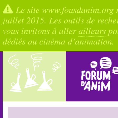
Le site www.fousdanim.org n
juillet 2015. Les outils de rech
vous invitons à aller
ailleurs
pou
dédiés au cinéma d’animation.