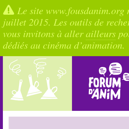
Le site www.fousdanim.org n
juillet 2015. Les outils de rech
vous invitons à aller
ailleurs
pou
dédiés au cinéma d’animation.