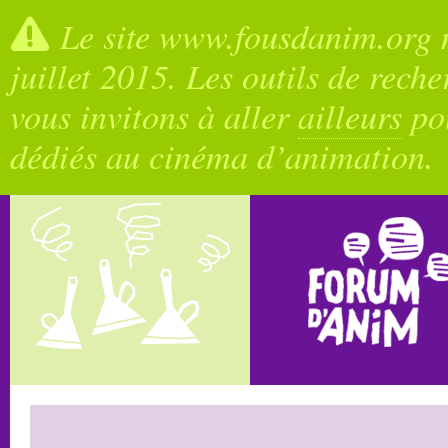
Le site www.fousdanim.org n
juillet 2015. Les outils de rech
vous invitons à aller
ailleurs
pou
dédiés au cinéma d’animation.