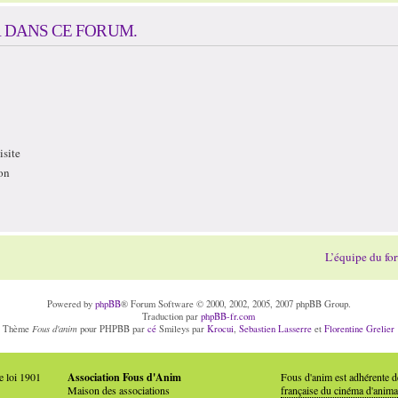
 DANS CE FORUM.
site
on
L’équipe du fo
Powered by
phpBB
® Forum Software © 2000, 2002, 2005, 2007 phpBB Group.
Traduction par
phpBB-fr.com
Fous d'anim
Thème
pour PHPBB par
cé
Smileys par
Krocui
,
Sebastien Lasserre
et
Florentine Grelier
e loi 1901
Association Fous d'Anim
Fous d'anim est adhérente 
Maison des associations
française du cinéma d'anima