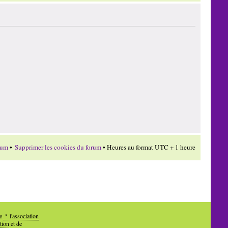
rum
•
Supprimer les cookies du forum
• Heures au format UTC + 1 heure
de
l'association
tion
et de