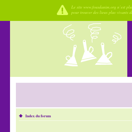
Le site www.fousdanim.org n’est plus
pour trouver des lieux plus vivants 
Index du forum