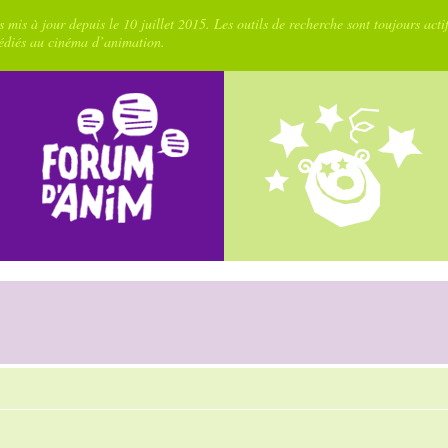
 mis à jour depuis le 10 juillet 2015. Les outils de recherche sont toujours acti
dédiés au cinéma d’animation.