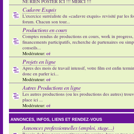
NE RIEN POSTER ICI !!! MERCI !!!
Cadavre Exquis
L'exercice surréaliste du «cadavre exquis» revisité par les 
forum. Chacun son tour...
Productions en cours
Comptes rendus de productions en cours, work in progress,
financements participatifs, recherche de partenaires ou sim
conseils...
cé
Modérateur:
Projets en ligne
Apres des mois de travail intensif, votre film est enfin termi
donc en parler ici...
cé
Modérateur:
Autres Productions en ligne
Les autres productions (ou les productions des autres) trouv
place ici ...
cé
Modérateur:
ANNONCES, INFOS, LIENS ET RENDEZ-VOUS
Annonces professionnelles (emploi, stage...)
Besoin de bras pour constituer votre equipe, bras en trop a p