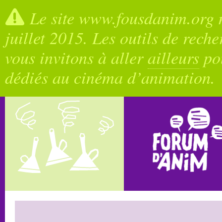
Le site www.fousdanim.org n
juillet 2015. Les outils de rech
vous invitons à aller
ailleurs
pou
dédiés au cinéma d’animation.