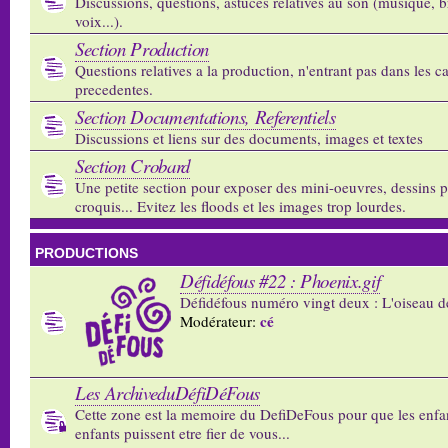
Discussions, questions, astuces relatives au son (musique, b
voix...).
Section Production
Questions relatives a la production, n'entrant pas dans les c
precedentes.
Section Documentations, Referentiels
Discussions et liens sur des documents, images et textes
Section Crobard
Une petite section pour exposer des mini-oeuvres, dessins p
croquis... Evitez les floods et les images trop lourdes.
PRODUCTIONS
Défidéfous #22 : Phoenix.gif
Défidéfous numéro vingt deux : L'oiseau d
cé
Modérateur:
Les ArchiveduDéfiDéFous
Cette zone est la memoire du DefiDeFous pour que les enfa
enfants puissent etre fier de vous...