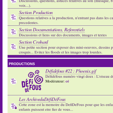
Discussions, questions, astuces relatives au son (musique, b
voix...).
Section Production
Questions relatives a la production, n'entrant pas dans les c
precedentes.
Section Documentations, Referentiels
Discussions et liens sur des documents, images et textes
Section Crobard
Une petite section pour exposer des mini-oeuvres, dessins p
croquis... Evitez les floods et les images trop lourdes.
PRODUCTIONS
Défidéfous #22 : Phoenix.gif
Défidéfous numéro vingt deux : L'oiseau d
cé
Modérateur:
Les ArchiveduDéfiDéFous
Cette zone est la memoire du DefiDeFous pour que les enfa
enfants puissent etre fier de vous...