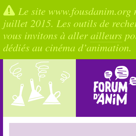
Le site www.fousdanim.org n
juillet 2015. Les outils de rech
vous invitons à aller
ailleurs
pou
dédiés au cinéma d’animation.