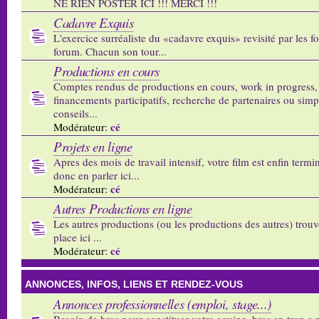
NE RIEN POSTER ICI !!! MERCI !!!
Cadavre Exquis
L'exercice surréaliste du «cadavre exquis» revisité par les 
forum. Chacun son tour...
Productions en cours
Comptes rendus de productions en cours, work in progress,
financements participatifs, recherche de partenaires ou sim
conseils...
cé
Modérateur:
Projets en ligne
Apres des mois de travail intensif, votre film est enfin termi
donc en parler ici...
cé
Modérateur:
Autres Productions en ligne
Les autres productions (ou les productions des autres) trouv
place ici ...
cé
Modérateur:
ANNONCES, INFOS, LIENS ET RENDEZ-VOUS
Annonces professionnelles (emploi, stage...)
Besoin de bras pour constituer votre equipe, bras en trop a p