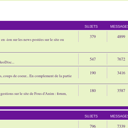
SUJETS
MESSAGE
379
4899
en -ion sur les news postées sur le site ou
547
7672
eoDisc...
190
3416
ns, coups de coeur... En complement de la partie
180
3587
gestions sur le site de Fous d'Anim : forum,
SUJETS
MESSAGE
796
7339