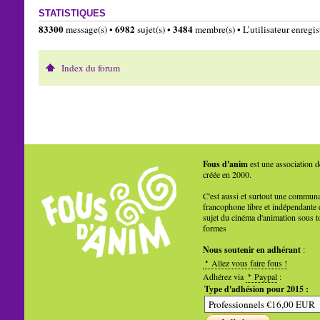
STATISTIQUES
83300
6982
3484
message(s) •
sujet(s) •
membre(s) • L’utilisateur enregist
Index du forum
Fous d'anim
est une association d
créée en 2000.
C'est aussi et surtout une commun
francophone libre et indépendante 
sujet du cinéma d'animation sous t
formes
Nous soutenir en adhérant
:
Allez vous faire fous !
Adhérez via
Paypal
:
Type d'adhésion pour 2015 :