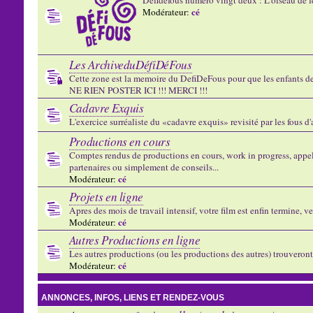
cé
Modérateur:
Les ArchiveduDéfiDéFous
Cette zone est la memoire du DefiDeFous pour que les enfants de v
NE RIEN POSTER ICI !!! MERCI !!!
Cadavre Exquis
L'exercice surréaliste du «cadavre exquis» revisité par les fous d
Productions en cours
Comptes rendus de productions en cours, work in progress, appels
partenaires ou simplement de conseils...
cé
Modérateur:
Projets en ligne
Apres des mois de travail intensif, votre film est enfin termine, ve
cé
Modérateur:
Autres Productions en ligne
Les autres productions (ou les productions des autres) trouveront l
cé
Modérateur:
ANNONCES, INFOS, LIENS ET RENDEZ-VOUS