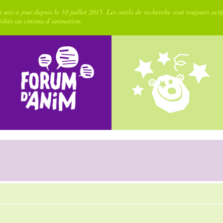
 mis à jour depuis le 10 juillet 2015. Les outils de recherche sont toujours acti
dédiés au cinéma d’animation.