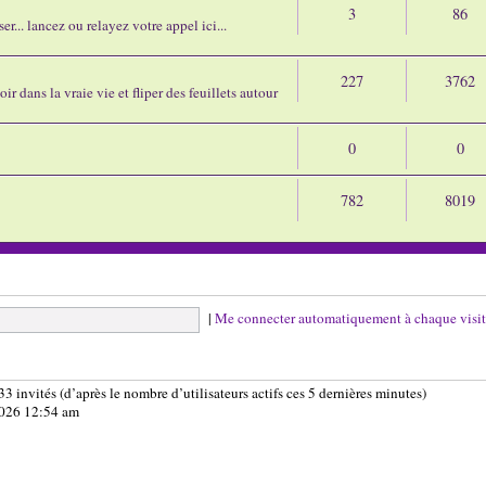
3
86
r... lancez ou relayez votre appel ici...
227
3762
ir dans la vraie vie et fliper des feuillets autour
0
0
782
8019
|
Me connecter automatiquement à chaque visi
333 invités (d’après le nombre d’utilisateurs actifs ces 5 dernières minutes)
 2026 12:54 am