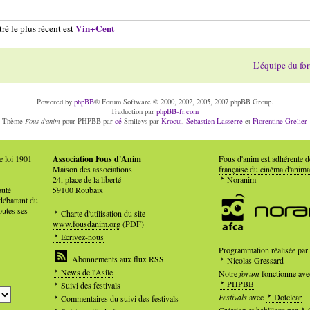
Vin+Cent
ré le plus récent est
L’équipe du fo
Powered by
phpBB
® Forum Software © 2000, 2002, 2005, 2007 phpBB Group.
Traduction par
phpBB-fr.com
Fous d'anim
Thème
pour PHPBB par
cé
Smileys par
Krocui
,
Sebastien Lasserre
et
Florentine Grelier
e loi 1901
Association Fous d'Anim
Fous d'anim est adhérente 
Maison des associations
française du cinéma d'anima
24, place de la liberté
Noranim
auté
59100 Roubaix
débattant du
outes ses
Charte d'utilisation du site
www.fousdanim.org
(PDF)
Ecrivez-nous
Programmation réalisée par
Abonnements aux flux RSS
Nicolas Gressard
News de l'Asile
Notre
forum
fonctionne ave
PHPBB
Suivi des festivals
Festivals
avec
Dotclear
Commentaires du suivi des festivals
Création et habillage par