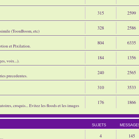
315
2599
328
2586
assimile (ToonBoom, etc)
804
6335
tion et Pixilation.
184
1356
s, voix...).
240
2565
ries precedentes.
310
3533
176
1866
oires, croquis... Evitez les floods et les images
SUJETS
MESSAGE
4
145
eu