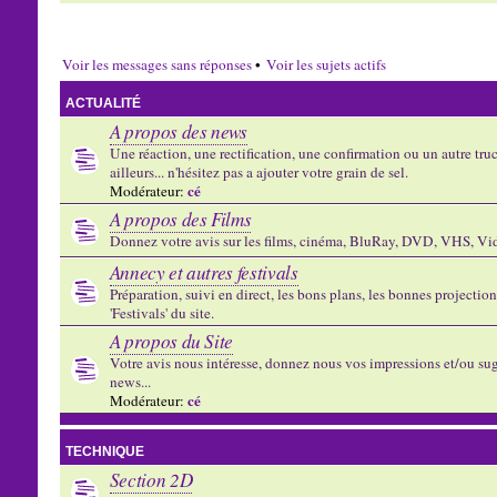
Voir les messages sans réponses
•
Voir les sujets actifs
ACTUALITÉ
A propos des news
Une réaction, une rectification, une confirmation ou un autre truc 
ailleurs... n'hésitez pas a ajouter votre grain de sel.
cé
Modérateur:
A propos des Films
Donnez votre avis sur les films, cinéma, BluRay, DVD, VHS, Vid
Annecy et autres festivals
Préparation, suivi en direct, les bons plans, les bonnes projectio
'Festivals' du site.
A propos du Site
Votre avis nous intéresse, donnez nous vos impressions et/ou sug
news...
cé
Modérateur:
TECHNIQUE
Section 2D