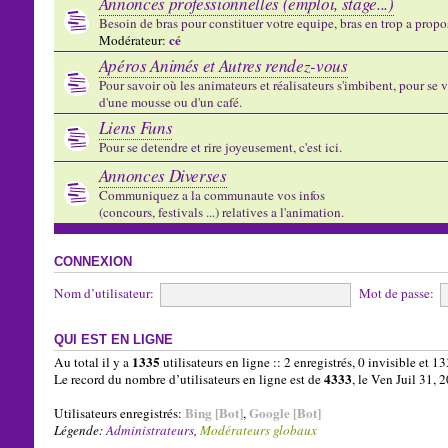
Annonces professionnelles (emploi, stage...)
Besoin de bras pour constituer votre equipe, bras en trop a propose
cé
Modérateur:
Apéros Animés et Autres rendez-vous
Pour savoir où les animateurs et réalisateurs s'imbibent, pour se vo
d'une mousse ou d'un café.
Liens Funs
Pour se detendre et rire joyeusement, c'est ici.
Annonces Diverses
Communiquez a la communaute vos infos
(concours, festivals ...) relatives a l'animation.
CONNEXION
Nom d’utilisateur:
Mot de passe:
QUI EST EN LIGNE
1335
Au total il y a
utilisateurs en ligne :: 2 enregistrés, 0 invisible et 1
4333
Le record du nombre d’utilisateurs en ligne est de
, le Ven Juil 31,
Bing [Bot]
Google [Bot]
Utilisateurs enregistrés:
,
Légende:
Administrateurs
,
Modérateurs globaux