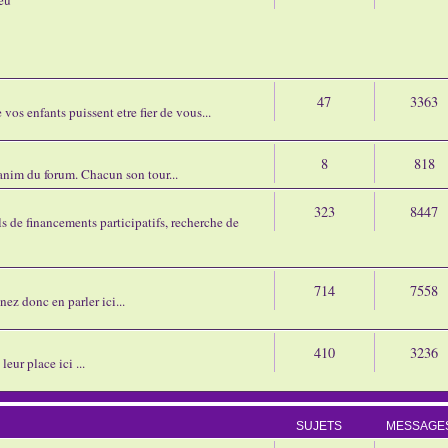
47
3363
os enfants puissent etre fier de vous...
8
818
'anim du forum. Chacun son tour...
323
8447
 de financements participatifs, recherche de
714
7558
nez donc en parler ici...
410
3236
eur place ici ...
SUJETS
MESSAGE