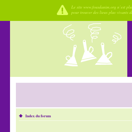
Le site www.fousdanim.org n’est plus
pour trouver des lieux plus vivants 
Index du forum