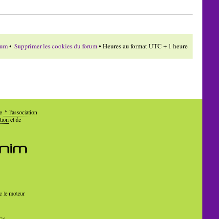
rum
•
Supprimer les cookies du forum
• Heures au format UTC + 1 heure
de
l'association
tion
et de
c le moteur
Cé