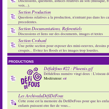
Discussions, questions, astuces relatives au son (musique, b
voix...).
Section Production
Questions relatives a la production, n'entrant pas dans les c
precedentes.
Section Documentations, Referentiels
Discussions et liens sur des documents, images et textes
Section Crobard
Une petite section pour exposer des mini-oeuvres, dessins p
croquis... Evitez les floods et les images trop lourdes.
PRODUCTIONS
Défidéfous #22 : Phoenix.gif
Défidéfous numéro vingt deux : L'oiseau d
cé
Modérateur:
Les ArchiveduDéfiDéFous
Cette zone est la memoire du DefiDeFous pour que les enfa
enfants puissent etre fier de vous...