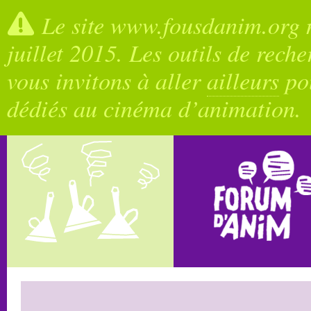
Le site www.fousdanim.org n
juillet 2015. Les outils de rech
vous invitons à aller
ailleurs
pou
dédiés au cinéma d’animation.