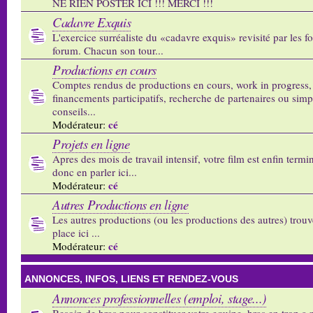
NE RIEN POSTER ICI !!! MERCI !!!
Cadavre Exquis
L'exercice surréaliste du «cadavre exquis» revisité par les 
forum. Chacun son tour...
Productions en cours
Comptes rendus de productions en cours, work in progress,
financements participatifs, recherche de partenaires ou sim
conseils...
cé
Modérateur:
Projets en ligne
Apres des mois de travail intensif, votre film est enfin termi
donc en parler ici...
cé
Modérateur:
Autres Productions en ligne
Les autres productions (ou les productions des autres) trouv
place ici ...
cé
Modérateur:
ANNONCES, INFOS, LIENS ET RENDEZ-VOUS
Annonces professionnelles (emploi, stage...)
Besoin de bras pour constituer votre equipe, bras en trop a p