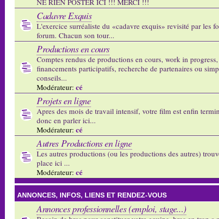
NE RIEN POSTER ICI !!! MERCI !!!
Cadavre Exquis
L'exercice surréaliste du «cadavre exquis» revisité par les 
forum. Chacun son tour...
Productions en cours
Comptes rendus de productions en cours, work in progress,
financements participatifs, recherche de partenaires ou sim
conseils...
cé
Modérateur:
Projets en ligne
Apres des mois de travail intensif, votre film est enfin termi
donc en parler ici...
cé
Modérateur:
Autres Productions en ligne
Les autres productions (ou les productions des autres) trouv
place ici ...
cé
Modérateur:
ANNONCES, INFOS, LIENS ET RENDEZ-VOUS
Annonces professionnelles (emploi, stage...)
Besoin de bras pour constituer votre equipe, bras en trop a p