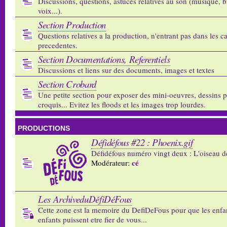
Discussions, questions, astuces relatives au son (musique, b
voix...).
Section Production
Questions relatives a la production, n'entrant pas dans les c
precedentes.
Section Documentations, Referentiels
Discussions et liens sur des documents, images et textes
Section Crobard
Une petite section pour exposer des mini-oeuvres, dessins p
croquis... Evitez les floods et les images trop lourdes.
PRODUCTIONS
Défidéfous #22 : Phoenix.gif
Défidéfous numéro vingt deux : L'oiseau d
cé
Modérateur:
Les ArchiveduDéfiDéFous
Cette zone est la memoire du DefiDeFous pour que les enfa
enfants puissent etre fier de vous...