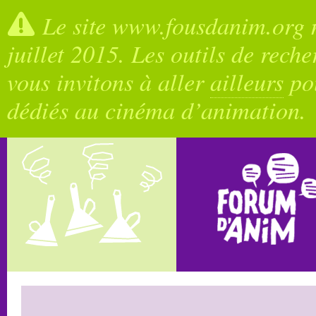
Le site www.fousdanim.org n
juillet 2015. Les outils de rech
vous invitons à aller
ailleurs
pou
dédiés au cinéma d’animation.