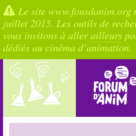
Le site www.fousdanim.org n
juillet 2015. Les outils de rech
vous invitons à aller
ailleurs
pou
dédiés au cinéma d’animation.