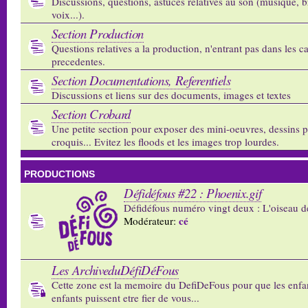
Discussions, questions, astuces relatives au son (musique, b
voix...).
Section Production
Questions relatives a la production, n'entrant pas dans les c
precedentes.
Section Documentations, Referentiels
Discussions et liens sur des documents, images et textes
Section Crobard
Une petite section pour exposer des mini-oeuvres, dessins p
croquis... Evitez les floods et les images trop lourdes.
PRODUCTIONS
Défidéfous #22 : Phoenix.gif
Défidéfous numéro vingt deux : L'oiseau d
cé
Modérateur:
Les ArchiveduDéfiDéFous
Cette zone est la memoire du DefiDeFous pour que les enfa
enfants puissent etre fier de vous...