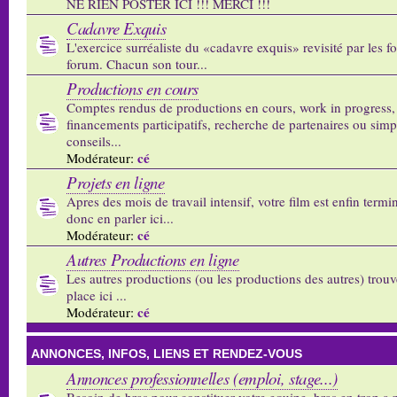
NE RIEN POSTER ICI !!! MERCI !!!
Cadavre Exquis
L'exercice surréaliste du «cadavre exquis» revisité par les 
forum. Chacun son tour...
Productions en cours
Comptes rendus de productions en cours, work in progress,
financements participatifs, recherche de partenaires ou sim
conseils...
cé
Modérateur:
Projets en ligne
Apres des mois de travail intensif, votre film est enfin termi
donc en parler ici...
cé
Modérateur:
Autres Productions en ligne
Les autres productions (ou les productions des autres) trouv
place ici ...
cé
Modérateur:
ANNONCES, INFOS, LIENS ET RENDEZ-VOUS
Annonces professionnelles (emploi, stage...)
Besoin de bras pour constituer votre equipe, bras en trop a p