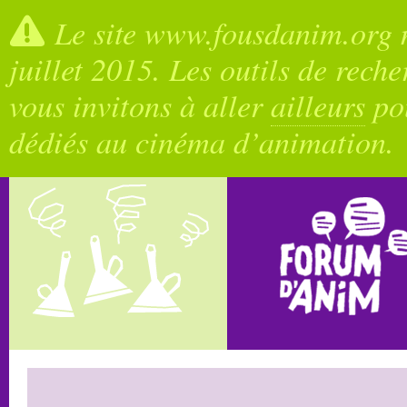
Le site www.fousdanim.org n
juillet 2015. Les outils de rech
vous invitons à aller
ailleurs
pou
dédiés au cinéma d’animation.