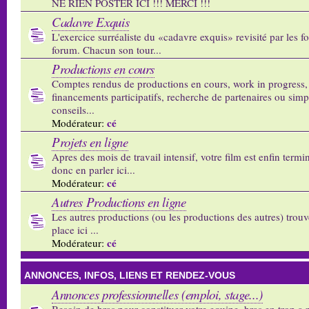
NE RIEN POSTER ICI !!! MERCI !!!
Cadavre Exquis
L'exercice surréaliste du «cadavre exquis» revisité par les 
forum. Chacun son tour...
Productions en cours
Comptes rendus de productions en cours, work in progress,
financements participatifs, recherche de partenaires ou sim
conseils...
cé
Modérateur:
Projets en ligne
Apres des mois de travail intensif, votre film est enfin termi
donc en parler ici...
cé
Modérateur:
Autres Productions en ligne
Les autres productions (ou les productions des autres) trouv
place ici ...
cé
Modérateur:
ANNONCES, INFOS, LIENS ET RENDEZ-VOUS
Annonces professionnelles (emploi, stage...)
Besoin de bras pour constituer votre equipe, bras en trop a p