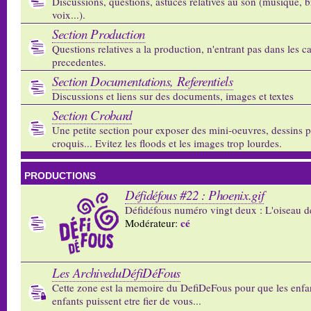
Discussions, questions, astuces relatives au son (musique, b
voix...).
Section Production
Questions relatives a la production, n'entrant pas dans les c
precedentes.
Section Documentations, Referentiels
Discussions et liens sur des documents, images et textes
Section Crobard
Une petite section pour exposer des mini-oeuvres, dessins p
croquis... Evitez les floods et les images trop lourdes.
PRODUCTIONS
Défidéfous #22 : Phoenix.gif
Défidéfous numéro vingt deux : L'oiseau d
cé
Modérateur:
Les ArchiveduDéfiDéFous
Cette zone est la memoire du DefiDeFous pour que les enfa
enfants puissent etre fier de vous...