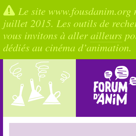
Le site www.fousdanim.org n
juillet 2015. Les outils de rech
vous invitons à aller
ailleurs
pou
dédiés au cinéma d’animation.