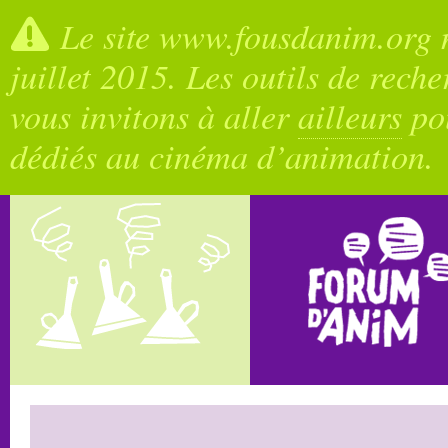
Le site www.fousdanim.org n
juillet 2015. Les outils de rech
vous invitons à aller
ailleurs
pou
dédiés au cinéma d’animation.