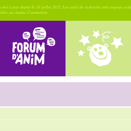
 mis à jour depuis le 10 juillet 2015. Les outils de recherche sont toujours acti
dédiés au cinéma d’animation.