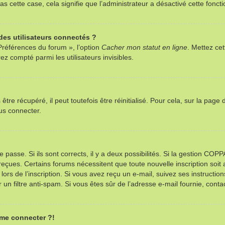
as cette case, cela signifie que l’administrateur a désactivé cette foncti
es utilisateurs connectés ?
Préférences du forum », l’option
Cacher mon statut en ligne
. Mettez cet
z compté parmi les utilisateurs invisibles.
re récupéré, il peut toutefois être réinitialisé. Pour cela, sur la page
us connecter.
e passe. Si ils sont corrects, il y a deux possibilités. Si la gestion CO
ns reçues. Certains forums nécessitent que toute nouvelle inscription so
ors de l’inscription. Si vous avez reçu un e-mail, suivez ses instructio
r un filtre anti-spam. Si vous êtes sûr de l’adresse e-mail fournie, contac
 me connecter ?!