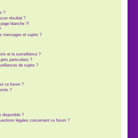
s ?
cun résultat ?
 page blanche ?!
?
s messages et sujets ?
oris et la surveillance ?
ets particuliers ?
eillances de sujets ?
sur ce forum ?
oints ?
s disponible ?
questions légales concernant ce forum ?