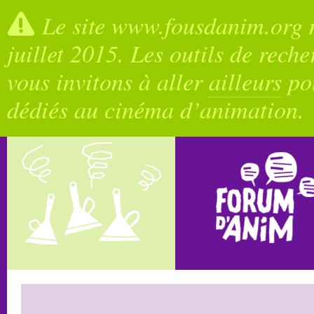
Le site www.fousdanim.org n
juillet 2015. Les outils de rech
vous invitons à aller
ailleurs
pou
dédiés au cinéma d’animation.