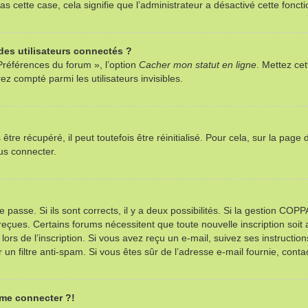
as cette case, cela signifie que l’administrateur a désactivé cette foncti
es utilisateurs connectés ?
Préférences du forum », l’option
Cacher mon statut en ligne
. Mettez cet
z compté parmi les utilisateurs invisibles.
re récupéré, il peut toutefois être réinitialisé. Pour cela, sur la page
us connecter.
e passe. Si ils sont corrects, il y a deux possibilités. Si la gestion CO
ns reçues. Certains forums nécessitent que toute nouvelle inscription so
ors de l’inscription. Si vous avez reçu un e-mail, suivez ses instructio
r un filtre anti-spam. Si vous êtes sûr de l’adresse e-mail fournie, contac
 me connecter ?!