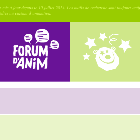
 mis à jour depuis le 10 juillet 2015. Les outils de recherche sont toujours acti
dédiés au cinéma d’animation.