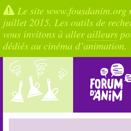
Le site www.fousdanim.org n
juillet 2015. Les outils de rech
vous invitons à aller
ailleurs
pou
dédiés au cinéma d’animation.