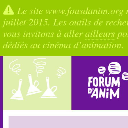
Le site www.fousdanim.org n
juillet 2015. Les outils de rech
vous invitons à aller
ailleurs
pou
dédiés au cinéma d’animation.